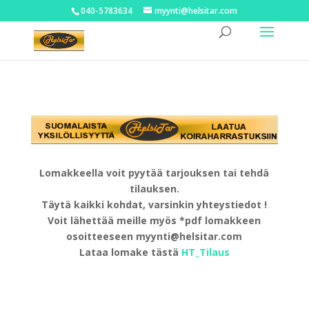
040-5783634
myynti@helsitar.com
Lomakkeella voit pyytää tarjouksen tai tehdä
tilauksen.
Täytä kaikki kohdat, varsinkin yhteystiedot !
Voit lähettää meille myös *pdf lomakkeen
osoitteeseen myynti@helsitar.com
Lataa lomake tästä
HT_Tilaus