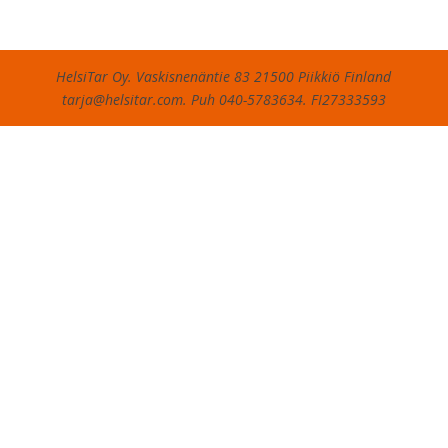
HelsiTar Oy. Vaskisnenäntie 83 21500 Piikkiö Finland
tarja@helsitar.com. Puh 040-5783634. FI27333593